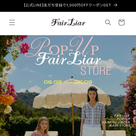
コンテン
【公式LINE】友だち登録で1,000円OFFクーポンGET
ツに進む
カ
ー
ト