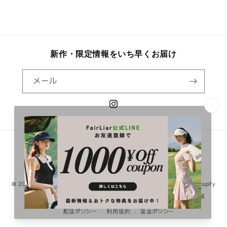
新作・限定情報をいち早くお届け
メール
Instagram
決
済
方
法
© 2026,
【公式】Fairliar Japan｜フェアライアージャパン
Powered by Shopify
プライバシーポリシー
特定商取引法に基づく表記
連絡先情報
配送ポリシー
利用規約
返金ポリシー