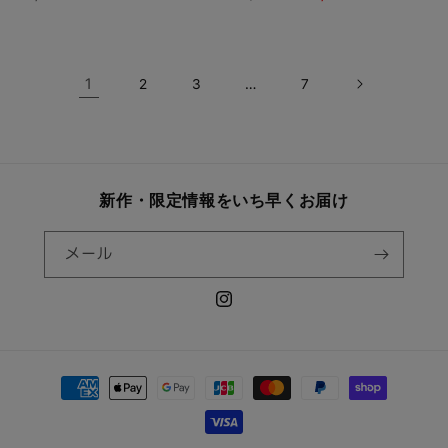
常
常
ー
価
価
ル
格
格
価
1
…
2
3
7
格
新作・限定情報をいち早くお届け
メール
Instagram
決
済
方