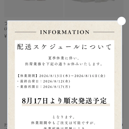
フラワーレースフレアスカート
メッシュダブルフレアスカート
(ホワイト)
(ホワイト)
通
¥32,600
通
¥30,800
常
常
価
価
セール
格
格
7分袖スカラップカラーニット
レーストリミングフラップスカ