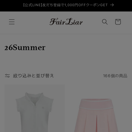
コンテン
【公式LINE】友だち登録で1,000円OFFクーポンGET
ツに進む
カ
ー
ト
コ
26Summer
レ
ク
絞り込みと並び替え
166個の商品
シ
ョ
ン
: