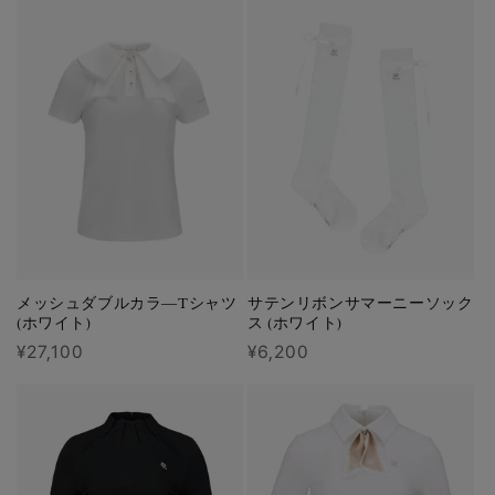
価
価
格
格
メッシュダブルカラ―Tシャツ
サテンリボンサマーニーソック
(ホワイト)
ス (ホワイト)
通
¥27,100
通
¥6,200
常
常
価
価
格
格