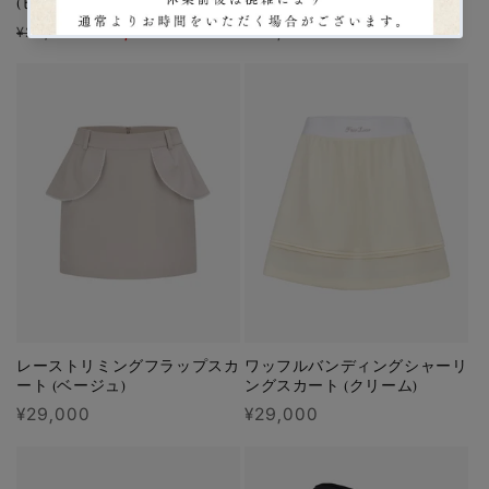
(ピンク)
ート (ホワイト)
通
セ
¥14,500
通
¥29,000
¥29,000
常
ー
常
価
ル
価
格
価
格
格
レーストリミングフラップスカ
ワッフルバンディングシャーリ
ート (ベージュ)
ングスカート (クリーム)
通
¥29,000
通
¥29,000
常
常
価
価