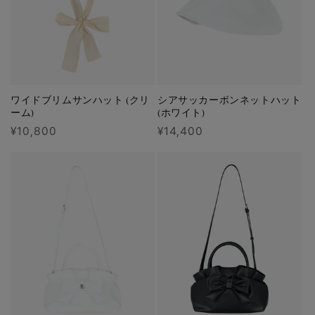
ワイドブリムサンハット (クリ
シアサッカーボンネットハット
ーム)
(ホワイト)
通
¥10,800
通
¥14,400
常
常
価
価
格
格