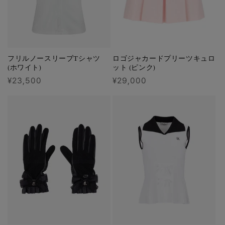
フリルノースリーブTシャツ
ロゴジャカードプリーツキュロ
(ホワイト)
ット (ピンク)
通
¥23,500
通
¥29,000
常
常
価
価
格
格