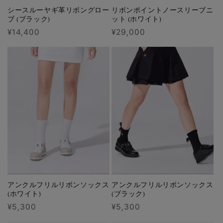
シースルーヤギ革リボングロー
リボンポイントノースリーブニ
ブ (ブラック)
ット (ホワイト)
通
¥14,400
通
¥29,000
常
常
価
価
格
格
アンクルフリルリボンソックス
アンクルフリルリボンソックス
(ホワイト)
(ブラック)
通
¥5,300
通
¥5,300
常
常