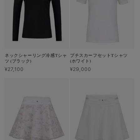
ネックシャーリング冷感Tシャ
プチスカーフセットTシャツ
ツ (ブラック)
(ホワイト)
通
¥27,100
通
¥29,000
常
常
価
価
格
格