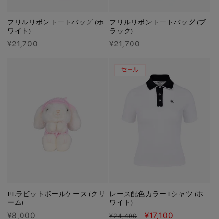
フリルリボントートバッグ (ホ
フリルリボントートバッグ (ブ
ワイト)
ラック)
通
¥21,700
通
¥21,700
常
常
価
価
セール
格
格
FLラビットボールケース (クリ
レース配色カラーTシャツ (ホ
ーム)
ワイト)
通
¥8,000
通
セ
¥17,100
¥24,400