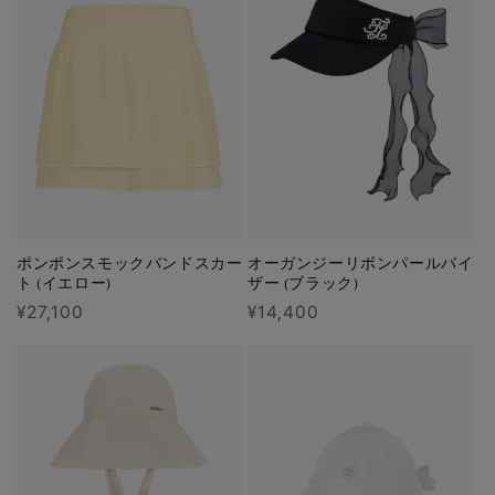
格
格
ポンポンスモックバンドスカー
オーガンジーリボンパールバイ
ト (イエロー)
ザー (ブラック)
通
¥27,100
通
¥14,400
常
常
価
価
格
格