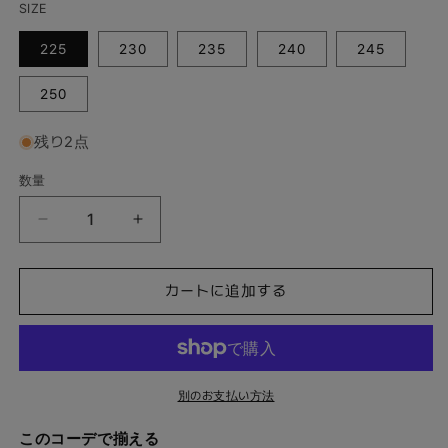
SIZE
格
225
230
235
240
245
250
残り2点
数量
パ
パ
ー
ー
ル
ル
カートに追加する
ポ
ポ
イ
イ
ン
ン
ト
ト
メ
メ
別のお支払い方法
リ
リ
このコーデで揃える
ー
ー