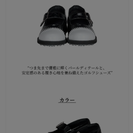
を
を
減
増
ら
や
す
す