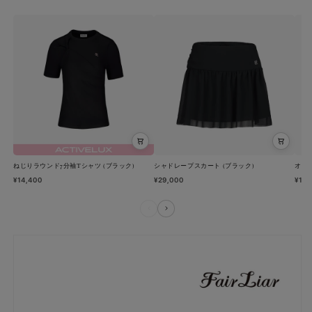
ジ
ジ
ェ
ェ
イ
イ
ン
ン
ゴ
ゴ
ル
ル
フ
フ
シ
シ
ュ
ュ
ー
ー
ねじりラウンド7分袖Tシャツ (ブラック)
シャドレープスカート (ブラック)
オー
¥14,400
ズ
ズ
¥29,000
¥14,
(ブ
(ブ
ラ
ラ
ッ
ッ
ク)
ク)
の
の
数
数
量
量