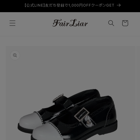
コンテン
【公式LINE】友だち登録で1,000円OFFクーポンGET
ツに進む
カ
ー
ト
商品情
報にスキ
ップ