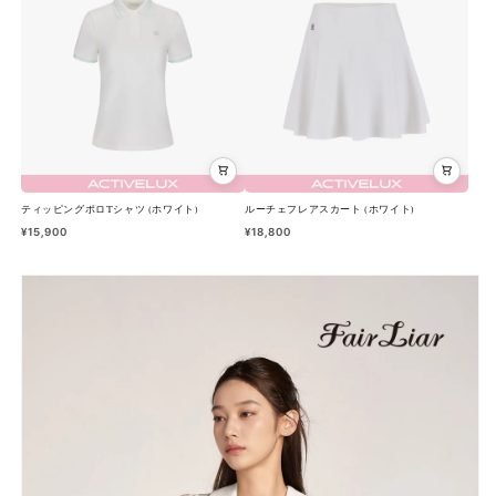
ト)
ト)
の
の
数
数
量
量
を
を
減
増
ら
や
す
す
ティッピングポロTシャツ (ホワイト)
ルーチェフレアスカート (ホワイト)
¥15,900
¥18,800