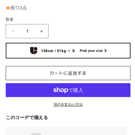
る
か
残り3点
販
売
で
数量
き
ま
せ
ス
ス
ん
カ
カ
シ
シ
158cm / 51kg
S
Find your size
編
編
み
み
V
V
カートに追加する
ネ
ネ
ッ
ッ
ク
ク
ベ
ベ
別のお支払い方法
ス
ス
ト
ト
このコーデで揃える
(ホ
(ホ
ワ
ワ
イ
イ