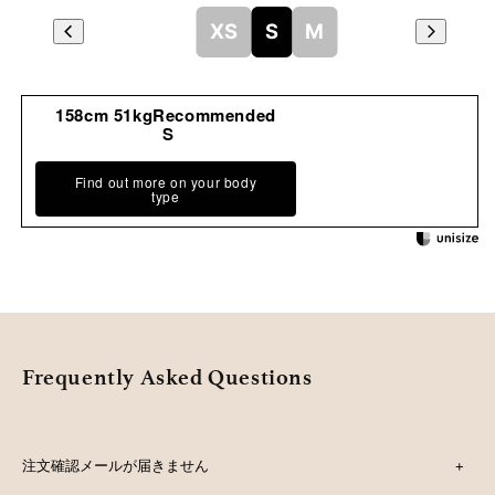
XS
S
M
158cm 51kgRecommended
S
Find out more on your body
type
Frequently Asked Questions
注文確認メールが届きません
+