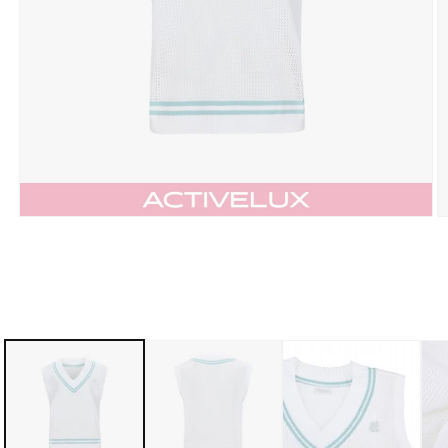
モ
ー
ダ
ル
で
メ
デ
ィ
ア
(1)
(2
を
開
く