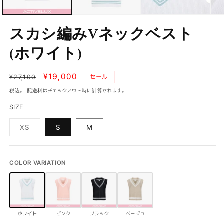
スカシ編みVネックベスト
(ホワイト)
通
セ
¥19,000
¥27,100
セール
常
ー
税込。
配送料
はチェックアウト時に計算されます。
価
ル
SIZE
格
価
格
バ
XS
S
M
リ
エ
ー
シ
ョ
COLOR VARIATION
ン
は
売
り
切
れ
て
ホワイト
ピンク
ブラック
ベージュ
い