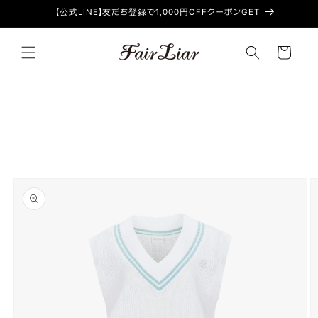
コンテン
【公式LINE】友だち登録で1,000円OFFクーポンGET
ツに進む
カ
ー
ト
商品情
報にスキ
ップ